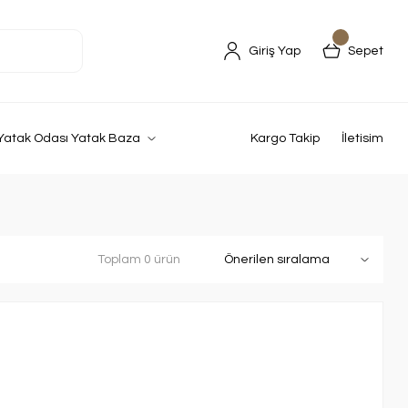
Giriş Yap
Sepet
Yatak Odası Yatak Baza
Kargo Takip
İletisim
Toplam 0 ürün