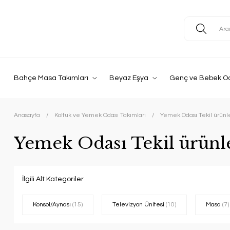
Bahçe Masa Takımları
Beyaz Eşya
Genç ve Bebek O
Anasayfa
Koltuk ve Yemek Odası Takımları
Yemek Odası Tekil ürünl
Yemek Odası Tekil ürünl
İlgili Alt Kategoriler
Konsol/Aynası
(15)
Televizyon Ünitesi
(10)
Masa
(7)