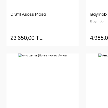
D Still Asoss Masa
Baymob 
Baymob
23.650,00 TL
4.985,