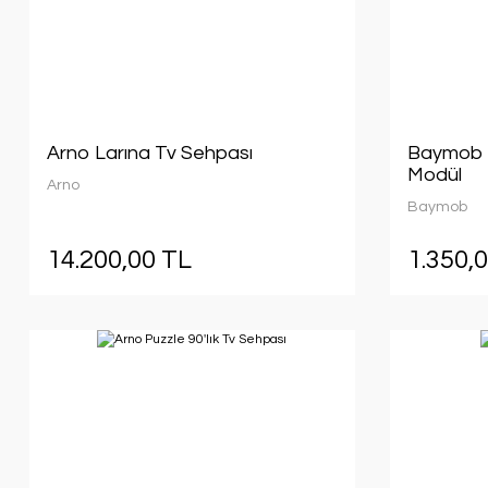
Arno Larına Tv Sehpası
Baymob B
Modül
Arno
Baymob
14.200,00 TL
1.350,