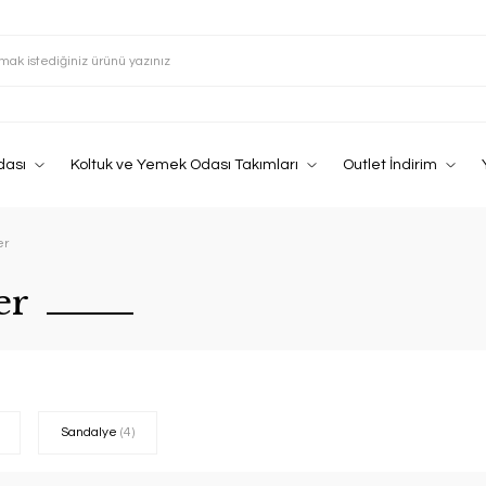
dası
Koltuk ve Yemek Odası Takımları
Outlet İndirim
er
er
Sandalye
(4)