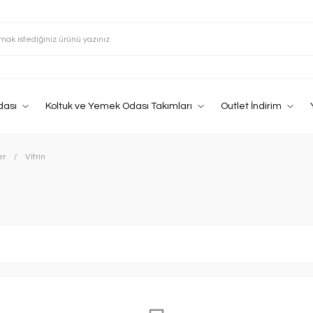
dası
Koltuk ve Yemek Odası Takımları
Outlet İndirim
er
Vitrin