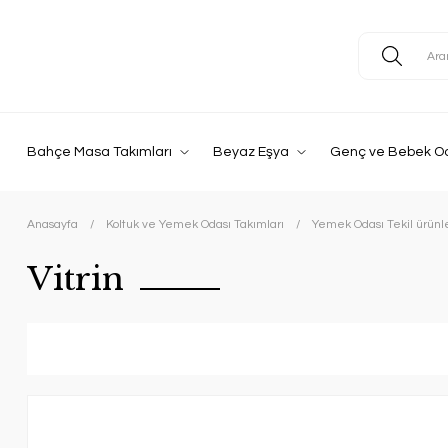
Bahçe Masa Takımları
Beyaz Eşya
Genç ve Bebek O
Anasayfa
Koltuk ve Yemek Odası Takımları
Yemek Odası Tekil ürünl
Vitrin