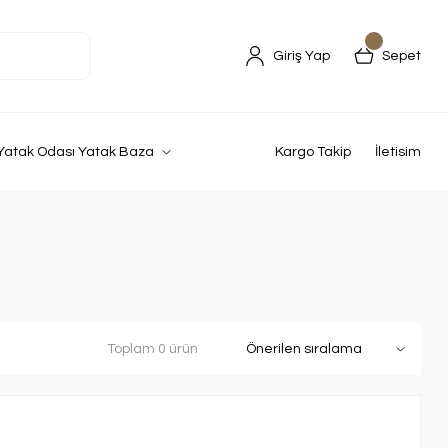
Giriş Yap
Sepet
Yatak Odası Yatak Baza
Kargo Takip
İletisim
Toplam 0 ürün