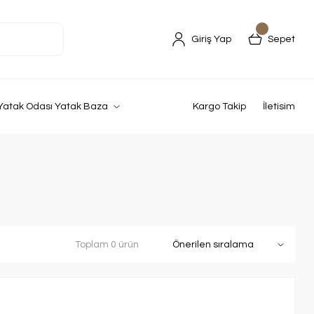
Giriş Yap
Sepet
Yatak Odası Yatak Baza
Kargo Takip
İletisim
Toplam 0 ürün