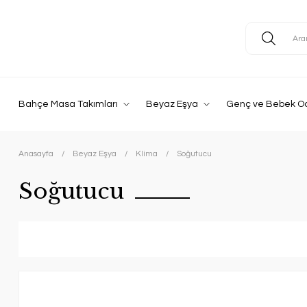
Bahçe Masa Takımları
Beyaz Eşya
Genç ve Bebek O
Anasayfa
Beyaz Eşya
Klima
Soğutucu
Soğutucu