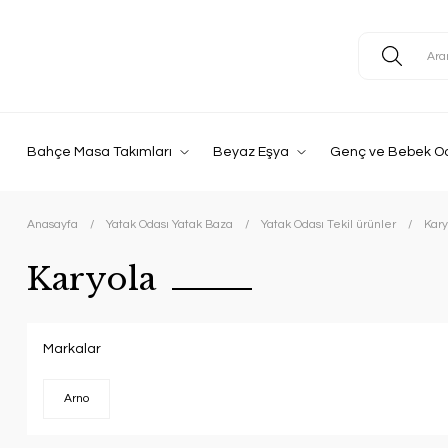
Bahçe Masa Takımları
Beyaz Eşya
Genç ve Bebek O
Anasayfa
Yatak Odası Yatak Baza
Yatak Odası Tekil ürünler
Kary
Karyola
Markalar
Arno