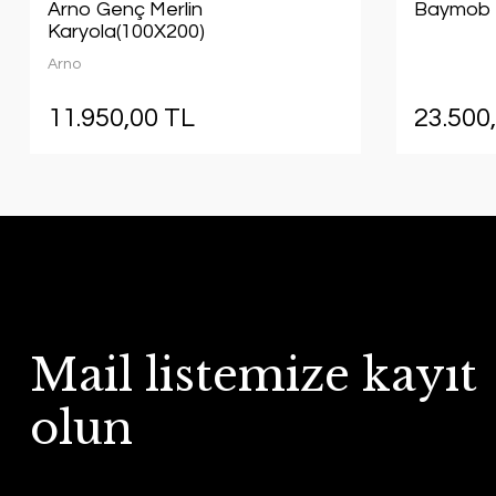
Arno Genç Merlin
Baymob 
Karyola(100X200)
Arno
11.950,00 TL
23.500
Mail listemize kayıt
olun