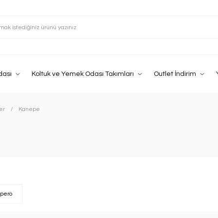
dası
Koltuk ve Yemek Odası Takımları
Outlet İndirim
er
Kanepe
pero