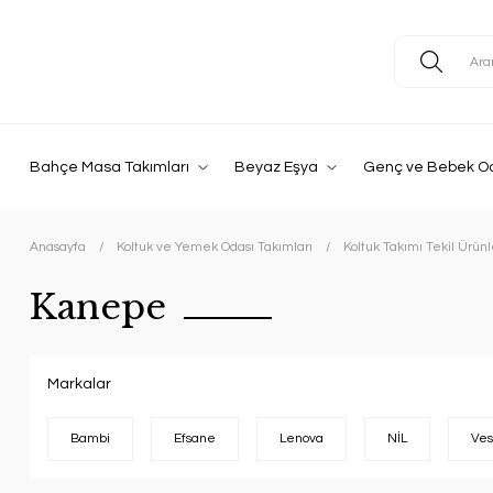
Bahçe Masa Takımları
Beyaz Eşya
Genç ve Bebek O
Anasayfa
Koltuk ve Yemek Odası Takımları
Koltuk Takımı Tekil Ürünl
Kanepe
Markalar
Bambi
Efsane
Lenova
NİL
Ves