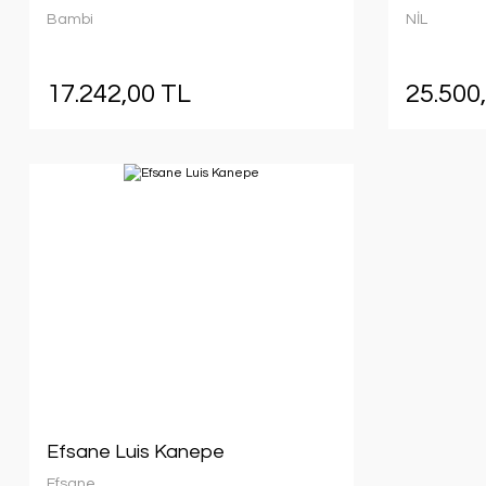
Bambi
NİL
17.242,00 TL
25.500
Efsane Luis Kanepe
Efsane