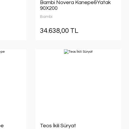
Bambi Novera Kanepe&Yatak
90X200
Bambi
34.638,00 TL
pe
Teos İkili Süryat