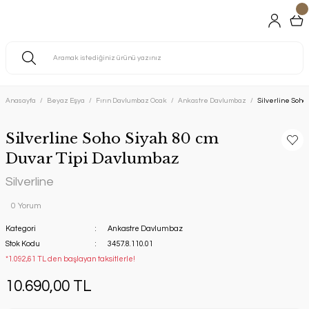
Anasayfa
Beyaz Eşya
Fırın Davlumbaz Ocak
Ankastre Davlumbaz
Silverline Soho
Silverline Soho Siyah 80 cm
Duvar Tipi Davlumbaz
Silverline
0 Yorum
Kategori
Ankastre Davlumbaz
Stok Kodu
3457.8.110.01
*1.092,61 TL den başlayan taksitlerle!
10.690,00 TL