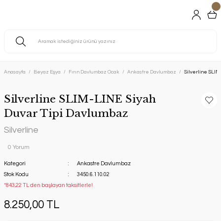
Anasayfa
Beyaz Eşya
Fırın Davlumbaz Ocak
Ankastre Davlumbaz
Silverline SLIM
Silverline SLIM-LINE Siyah
Duvar Tipi Davlumbaz
Silverline
0 Yorum
Kategori
Ankastre Davlumbaz
Stok Kodu
3450.6.110.02
*843,22 TL den başlayan taksitlerle!
8.250,00 TL