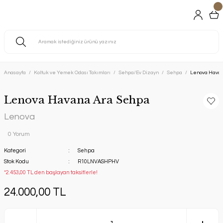
Anasayfa
Koltuk ve Yemek Odası Takımları
Sehpa/Ev Dizayn
Sehpa
Lenova Havan
Lenova Havana Ara Sehpa
Lenova
0 Yorum
Kategori
Sehpa
Stok Kodu
R10LNVASHPHV
*2.453,00 TL den başlayan taksitlerle!
24.000,00 TL