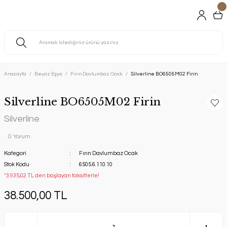
Anasayfa
Beyaz Eşya
Fırın Davlumbaz Ocak
Silverline BO6505M02 Firin
Silverline BO6505M02 Firin
Silverline
0 Yorum
Kategori
Fırın Davlumbaz Ocak
Stok Kodu
6505.6.110.10
*3.935,02 TL den başlayan taksitlerle!
38.500,00 TL