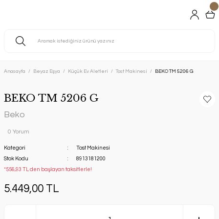
Anasayfa
Beyaz Eşya
Küçük Ev Aletleri
Tost Makinesi
BEKO TM 5206 G
BEKO TM 5206 G
Beko
0 Yorum
Kategori
Tost Makinesi
Stok Kodu
8913181200
*556,93 TL den başlayan taksitlerle!
5.449,00 TL