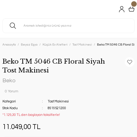
Anasayfa
Beyaz Eşya
Küçük Ev Aletleri
Tost Makinesi
Beko TM 5046 CB Floral Siy
Beko TM 5046 CB Floral Siyah
Tost Makinesi
Beko
0 Yorum
Kategori
Tost Makinesi
Stok Kodu
8919521200
*1.129,30 TL den başlayan taksitlerle!
11.049,00 TL