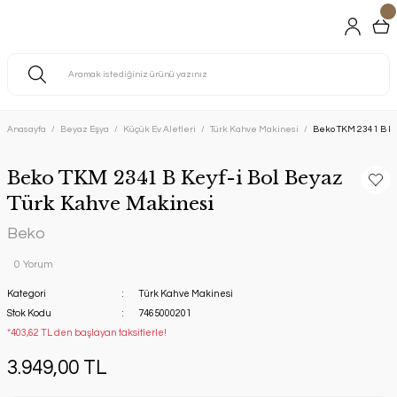
Anasayfa
Beyaz Eşya
Küçük Ev Aletleri
Türk Kahve Makinesi
Beko TKM 2341 B Ke
Beko TKM 2341 B Keyf-i Bol Beyaz
Türk Kahve Makinesi
Beko
0 Yorum
Kategori
Türk Kahve Makinesi
Stok Kodu
7465000201
*403,62 TL den başlayan taksitlerle!
3.949,00 TL