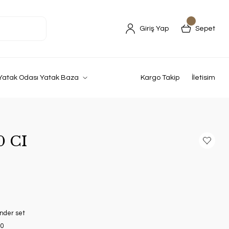
Giriş Yap
Sepet
Yatak Odası Yatak Baza
Kargo Takip
İletisim
0 CI
nder set
0