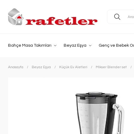
Bahçe Masa Takımları
Beyaz Eşya
Genç ve Bebek O
Anasayfa
Beyaz Eşya
Küçük Ev Aletleri
Mikser Blender set