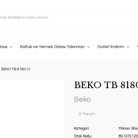
dası
Koltuk ve Yemek Odası Takımları
Outlet İndirim
BEKO TB 8180 CI
BEKO TB 818
Beko
0 Yorum
Kategori
Mikser Ble
Stok Kodu
891073120