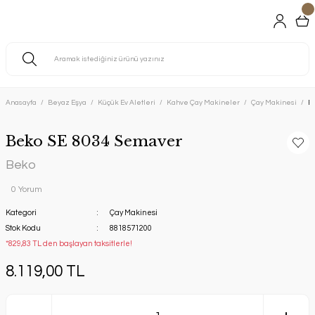
Anasayfa
Beyaz Eşya
Küçük Ev Aletleri
Kahve Çay Makineler
Çay Makinesi
B
Beko SE 8034 Semaver
Beko
0 Yorum
Kategori
Çay Makinesi
Stok Kodu
8818571200
*829,83 TL den başlayan taksitlerle!
8.119,00 TL