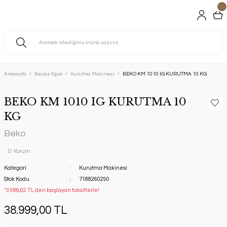
Anasayfa
Beyaz Eşya
Kurutma Makinesi
BEKO KM 1010 IG KURUTMA 10 KG
BEKO KM 1010 IG KURUTMA 10
KG
Beko
0 Yorum
Kategori
Kurutma Makinesi
Stok Kodu
7188260290
*3.986,02 TL den başlayan taksitlerle!
38.999,00 TL