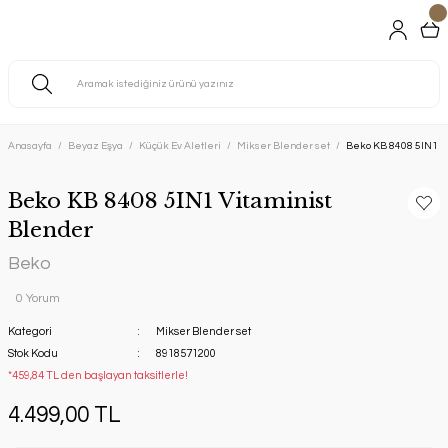
Anasayfa
Beyaz Eşya
Küçük Ev Aletleri
Mikser Blender set
Beko KB 8408 5IN1 Vi
Beko KB 8408 5IN1 Vitaminist
Blender
Beko
0 Yorum
Kategori
Mikser Blender set
Stok Kodu
8918571200
*459,84 TL den başlayan taksitlerle!
4.499,00 TL