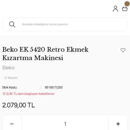
Beko EK 5420 Retro Ekmek
Kızartma Makinesi
Beko
0 Yorum
Stok Kodu
8916971200
*212,49 TL den başlayan taksitlerle!
2.079,00 TL