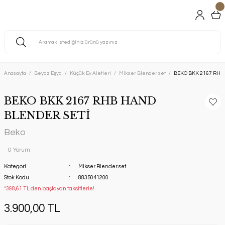
Anasayfa
Beyaz Eşya
Küçük Ev Aletleri
Mikser Blender set
BEKO BKK 2167 RHB
BEKO BKK 2167 RHB HAND
BLENDER SETİ
Beko
0 Yorum
Kategori
Mikser Blender set
Stok Kodu
8835041200
*398,61 TL den başlayan taksitlerle!
3.900,00 TL