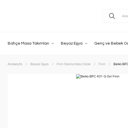
Bahçe Masa Takımları
Beyaz Eşya
Genç ve Bebek O
Anasayfa
Beyaz Eşya
Fırın Davlumbaz Ocak
Fırın
Beko BFC 