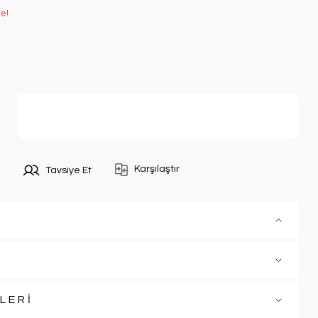
le!
Sepete Ekle
Karşılaştır
Tavsiye Et
LERİ