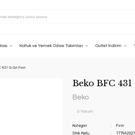
dası
Koltuk ve Yemek Odası Takımları
Outlet İndirim
431 G Gri Fırın
Beko BFC 431 
Beko
0 Yorum
Kategori
Fırın
Stok Kodu
777942027