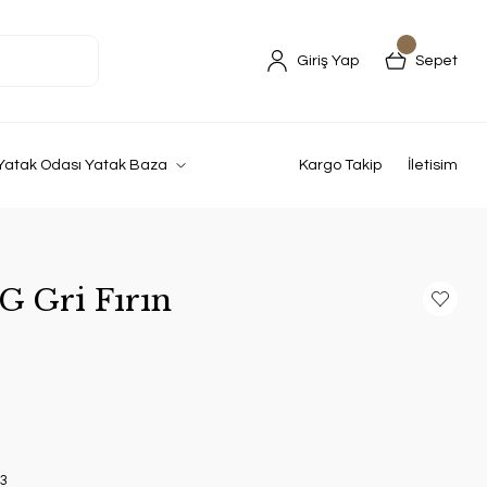
Giriş Yap
Sepet
Yatak Odası Yatak Baza
Kargo Takip
İletisim
G Gri Fırın
3