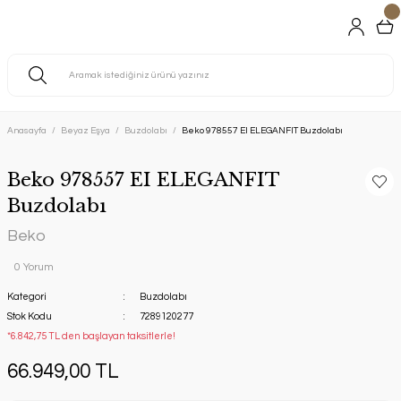
Anasayfa
Beyaz Eşya
Buzdolabı
Beko 978557 EI ELEGANFIT Buzdolabı
Beko 978557 EI ELEGANFIT
Buzdolabı
Beko
0 Yorum
Kategori
Buzdolabı
Stok Kodu
7289120277
*6.842,75 TL den başlayan taksitlerle!
66.949,00 TL