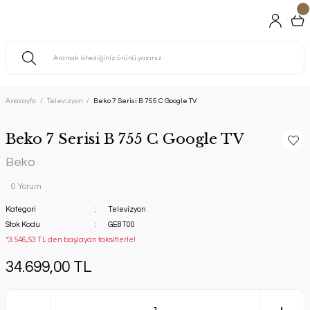
Anasayfa
Televizyon
Beko 7 Serisi B 755 C Google TV
Beko 7 Serisi B 755 C Google TV
Beko
0 Yorum
Kategori
Televizyon
Stok Kodu
GE8T00
*3.546,53 TL den başlayan taksitlerle!
34.699,00 TL