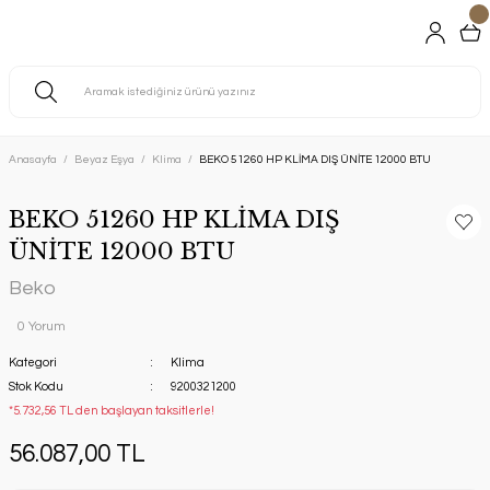
Anasayfa
Beyaz Eşya
Klima
BEKO 51260 HP KLİMA DIŞ ÜNİTE 12000 BTU
BEKO 51260 HP KLİMA DIŞ
ÜNİTE 12000 BTU
Beko
0 Yorum
Kategori
Klima
Stok Kodu
9200321200
*5.732,56 TL den başlayan taksitlerle!
56.087,00 TL