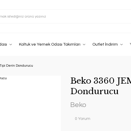
dası
Koltuk ve Yemek Odası Takımları
Outlet İndirim
Tipi Derin Dondurucu
Beko 3360 JEM
Dondurucu
Beko
0 Yorum