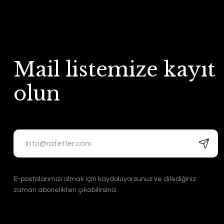
Mail listemize kayıt
olun
E-postalarımızı almak için kaydoluyorsunuz ve dilediğiniz
zaman abonelikten çıkabilirsiniz.