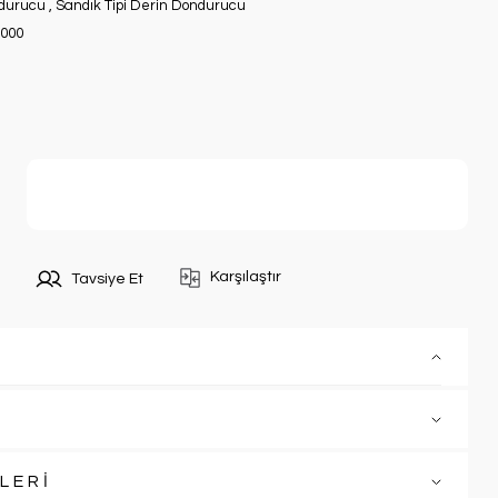
durucu
,
Sandık Tipi Derin Dondurucu
000
Sepete Ekle
Karşılaştır
Tavsiye Et
LERİ