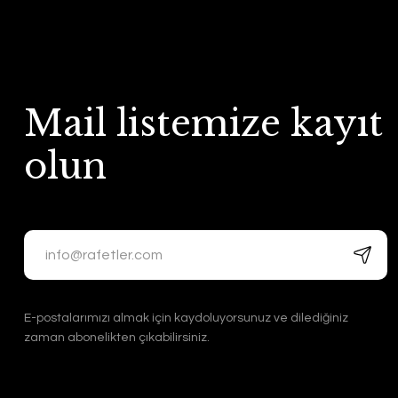
Mail listemize kayıt
olun
E-postalarımızı almak için kaydoluyorsunuz ve dilediğiniz
zaman abonelikten çıkabilirsiniz.