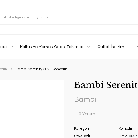
dası
Koltuk ve Yemek Odası Takımları
Outlet İndirim
odin
Bambi Serenity 2020 Komodin
Bambi Sereni
Bambi
0 Yorum
Kategori
Komodin
Stok Kodu
BM21062K