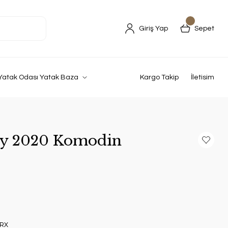
Giriş Yap
Sepet
Yatak Odası Yatak Baza
Kargo Takip
İletisim
ty 2020 Komodin
RX