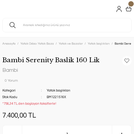
Anasayfa
Yatak Odası Yatak Baza
Yatak ve Bazalar
Yatak başlıkları
Bambi Serenit
Bambi Serenity Baslik 160 Lik
Bambi
0 Yorum
Kategori
Yatak başlıkları
Stok Kodu
BM1221516X
*756,34 TL den başlayan taksitlerle!
7.400,00 TL