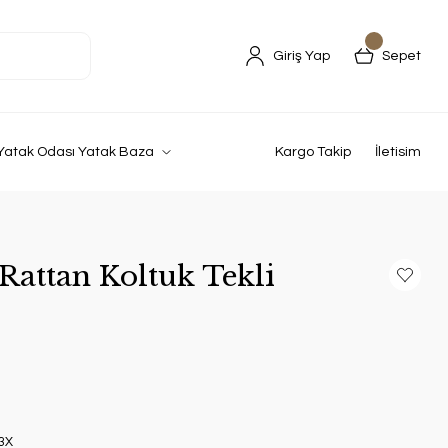
Giriş Yap
Sepet
Yatak Odası Yatak Baza
Kargo Takip
İletisim
attan Koltuk Tekli
3X