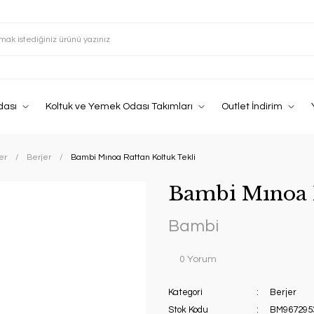
dası
Koltuk ve Yemek Odası Takımları
Outlet İndirim
er
Berjer
Bambi Mınoa Rattan Koltuk Tekli
Bambi Mınoa R
Bambi
0 Yorum
Kategori
Berjer
Stok Kodu
BM967295