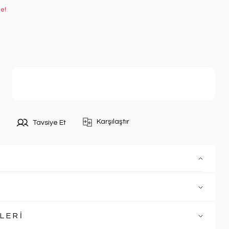
le!
Sepete Ekle
Karşılaştır
Tavsiye Et
LERİ