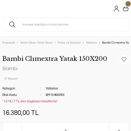
Anasayfa
Yatak Odası Yatak Baza
Yatak ve Bazalar
Yataklar
Bambi Clımextra Yat
Bambi Clımextra Yatak 150X200
Bambi
0 Yorum
Kategori
Yataklar
Stok Kodu
BM1046608X
*1.674,17 TL den başlayan taksitlerle!
16.380,00 TL