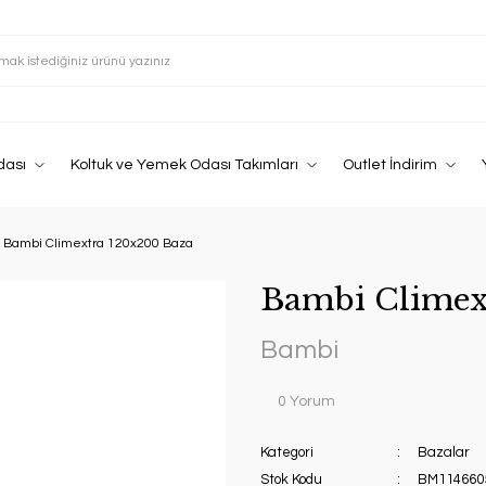
dası
Koltuk ve Yemek Odası Takımları
Outlet İndirim
Bambi Climextra 120x200 Baza
Bambi Climex
Bambi
0 Yorum
Kategori
Bazalar
Stok Kodu
BM114660