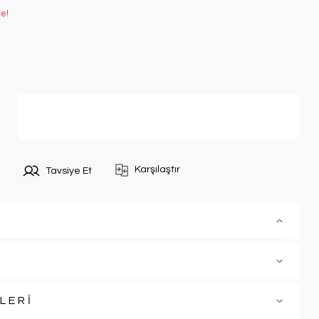
le!
Sepete Ekle
Karşılaştır
Tavsiye Et
LERİ