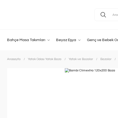
Bahçe Masa Takımları
Beyaz Eşya
Genç ve Bebek O
Anasayfa
Yatak Odası Yatak Baza
Yatak ve Bazalar
Bazalar