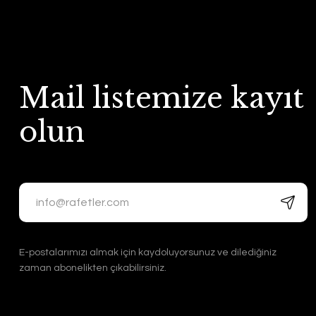
Mail listemize kayıt
olun
E-postalarımızı almak için kaydoluyorsunuz ve dilediğiniz
zaman abonelikten çıkabilirsiniz.