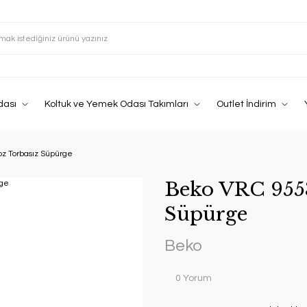
dası
Koltuk ve Yemek Odası Takımları
Outlet İndirim
z Torbasız Süpürge
Beko VRC 9553
Süpürge
Beko
0 Yorum