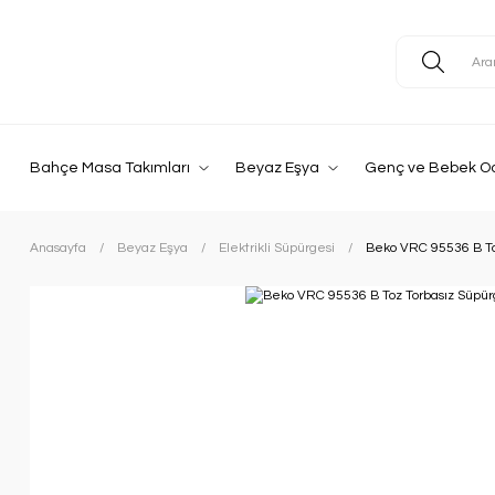
Bahçe Masa Takımları
Beyaz Eşya
Genç ve Bebek O
Anasayfa
Beyaz Eşya
Elektrikli Süpürgesi
Beko VRC 95536 B To