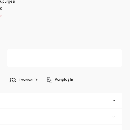
 Süpürgesi
0
le!
Sepete Ekle
Karşılaştır
Tavsiye Et