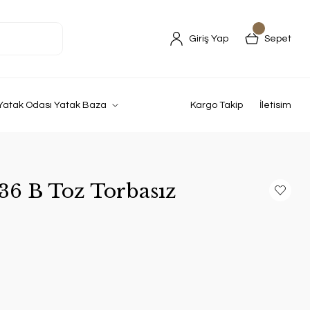
Giriş Yap
Sepet
Yatak Odası Yatak Baza
Kargo Takip
İletisim
6 B Toz Torbasız