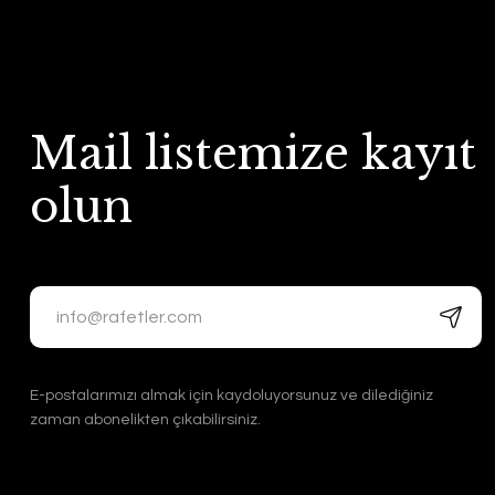
Mail listemize kayıt
olun
E-postalarımızı almak için kaydoluyorsunuz ve dilediğiniz
zaman abonelikten çıkabilirsiniz.