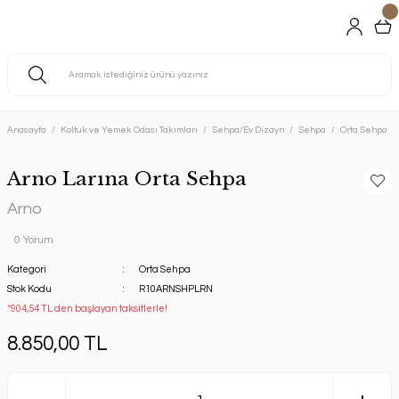
Anasayfa
Koltuk ve Yemek Odası Takımları
Sehpa/Ev Dizayn
Sehpa
Orta Sehpa
Arno Larına Orta Sehpa
Arno
0 Yorum
Kategori
Orta Sehpa
Stok Kodu
R10ARNSHPLRN
*904,54 TL den başlayan taksitlerle!
8.850,00 TL