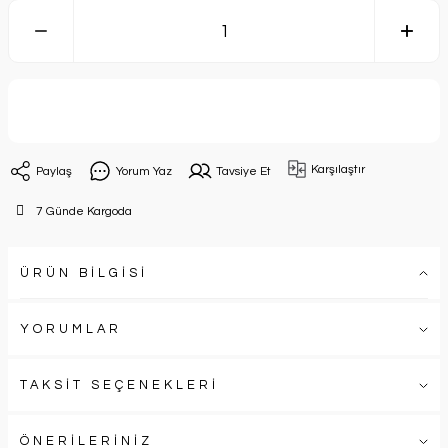
Sepete Ekle
Karşılaştır
Paylaş
Yorum Yaz
Tavsiye Et
7 Günde Kargoda
ÜRÜN BİLGİSİ
YORUMLAR
TAKSİT SEÇENEKLERİ
ÖNERİLERİNİZ