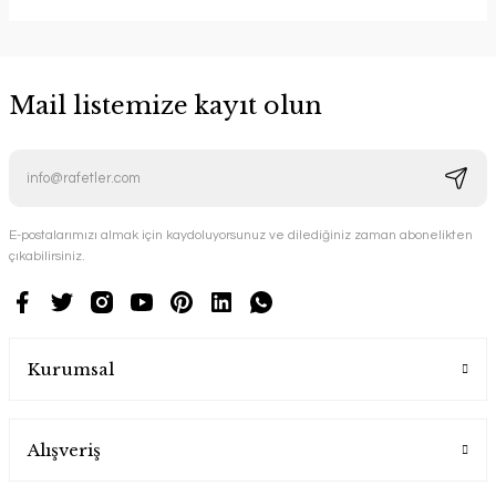
Mail listemize kayıt olun
E-postalarımızı almak için kaydoluyorsunuz ve dilediğiniz zaman abonelikten
çıkabilirsiniz.
Kurumsal
Alışveriş