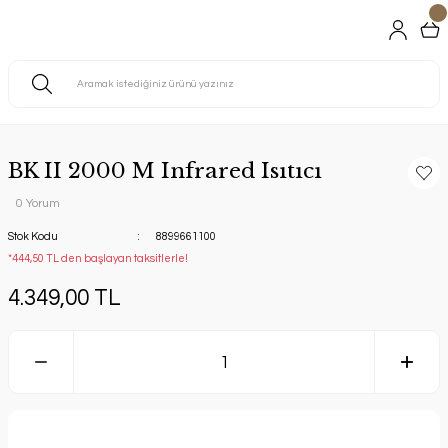
BK II 2000 M Infrared Isıtıcı
0 Yorum
Stok Kodu
8899661100
*444,50 TL den başlayan taksitlerle!
4.349,00 TL
Sepete Ekle