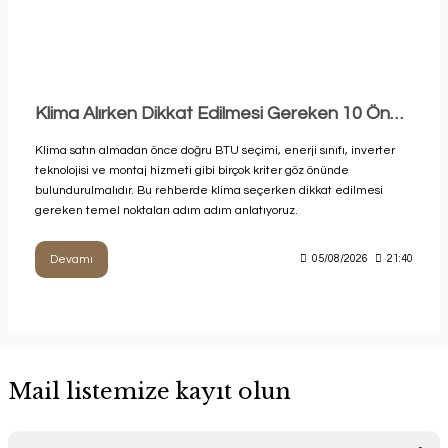
Klima Alırken Dikkat Edilmesi Gereken 10 Önemli Nokta (2026 Rehberi)
Klima satın almadan önce doğru BTU seçimi, enerji sınıfı, inverter
teknolojisi ve montaj hizmeti gibi birçok kriter göz önünde
bulundurulmalıdır. Bu rehberde klima seçerken dikkat edilmesi
gereken temel noktaları adım adım anlatıyoruz.
Devamı
05/08/2026
21:40
Mail listemize kayıt olun